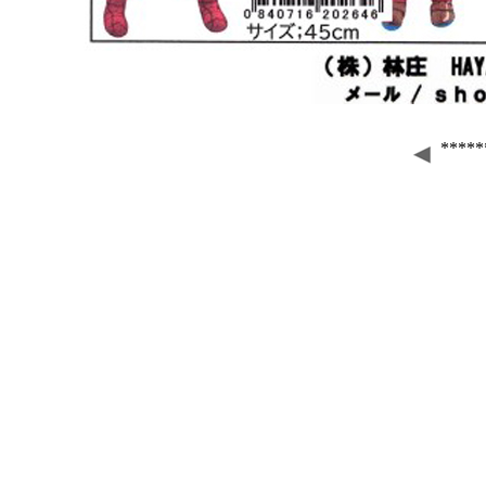
*****