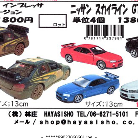
*****99023060601.jpg