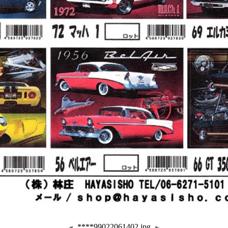
****99022061402.jpg